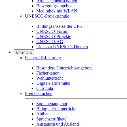
Arbeitsgemeinschaften
Bewegungsangebot
Mediothek mit WLAN
UNESCO-Projektschule
Bildungsansätze der UPS
UNESCO-Forum
UNESCO-Projekte
UNESCO-AG
Links zu UNESCO-Themen
Unterricht
Fächer / E-Learning
Besondere Unterrichtsangebote
Fächerkanon
Wahlunterricht
Digitale Hilfsmittel
Curricula
Fremdsprachen
Sprachenangebot
Bilingualer Unterricht
Abibac
Sprachzertifikate
Austausch und Ausland