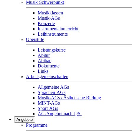
Musik-Schwerpunkt
Musikklassen
Musik-AGs
Konzerte
Instrumentalunterricht
Leihinstrumente
Oberstufe
Leistungskurse
Abitur
Abibac
Dokumente
Links
Arbeitsgemeinschaften
Allgemeine AGs
Sprachen-AGs
Musik-AGs / Ästhetische Bildung
MINT-AGs
Sport-AGs
AG-Angebot nach JgSt
Angebote
Programme