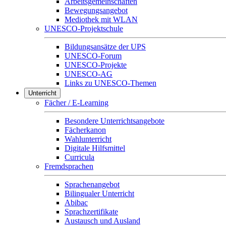
Arbeitsgemeinschaften
Bewegungsangebot
Mediothek mit WLAN
UNESCO-Projektschule
Bildungsansätze der UPS
UNESCO-Forum
UNESCO-Projekte
UNESCO-AG
Links zu UNESCO-Themen
Unterricht
Fächer / E-Learning
Besondere Unterrichtsangebote
Fächerkanon
Wahlunterricht
Digitale Hilfsmittel
Curricula
Fremdsprachen
Sprachenangebot
Bilingualer Unterricht
Abibac
Sprachzertifikate
Austausch und Ausland