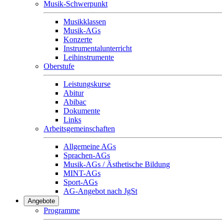
Musik-Schwerpunkt
Musikklassen
Musik-AGs
Konzerte
Instrumentalunterricht
Leihinstrumente
Oberstufe
Leistungskurse
Abitur
Abibac
Dokumente
Links
Arbeitsgemeinschaften
Allgemeine AGs
Sprachen-AGs
Musik-AGs / Ästhetische Bildung
MINT-AGs
Sport-AGs
AG-Angebot nach JgSt
Angebote
Programme