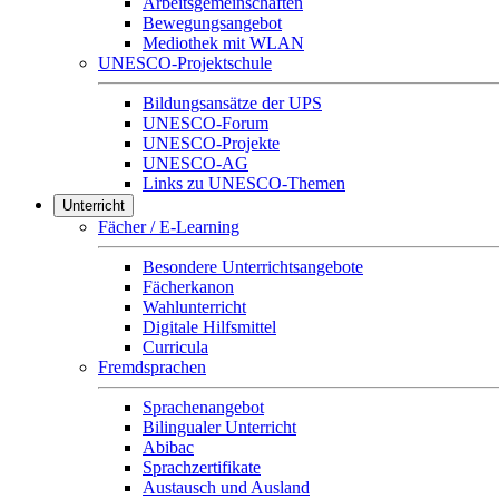
Arbeitsgemeinschaften
Bewegungsangebot
Mediothek mit WLAN
UNESCO-Projektschule
Bildungsansätze der UPS
UNESCO-Forum
UNESCO-Projekte
UNESCO-AG
Links zu UNESCO-Themen
Unterricht
Fächer / E-Learning
Besondere Unterrichtsangebote
Fächerkanon
Wahlunterricht
Digitale Hilfsmittel
Curricula
Fremdsprachen
Sprachenangebot
Bilingualer Unterricht
Abibac
Sprachzertifikate
Austausch und Ausland