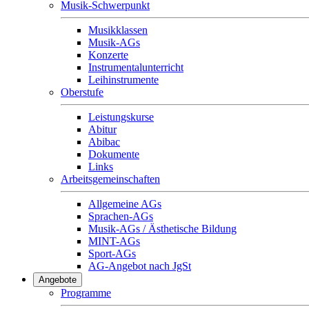
Musik-Schwerpunkt
Musikklassen
Musik-AGs
Konzerte
Instrumentalunterricht
Leihinstrumente
Oberstufe
Leistungskurse
Abitur
Abibac
Dokumente
Links
Arbeitsgemeinschaften
Allgemeine AGs
Sprachen-AGs
Musik-AGs / Ästhetische Bildung
MINT-AGs
Sport-AGs
AG-Angebot nach JgSt
Angebote
Programme