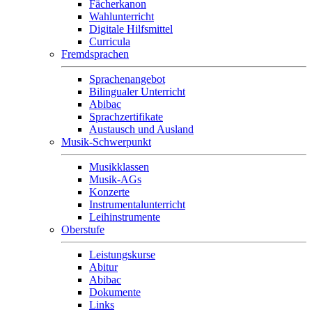
Fächerkanon
Wahlunterricht
Digitale Hilfsmittel
Curricula
Fremdsprachen
Sprachenangebot
Bilingualer Unterricht
Abibac
Sprachzertifikate
Austausch und Ausland
Musik-Schwerpunkt
Musikklassen
Musik-AGs
Konzerte
Instrumentalunterricht
Leihinstrumente
Oberstufe
Leistungskurse
Abitur
Abibac
Dokumente
Links