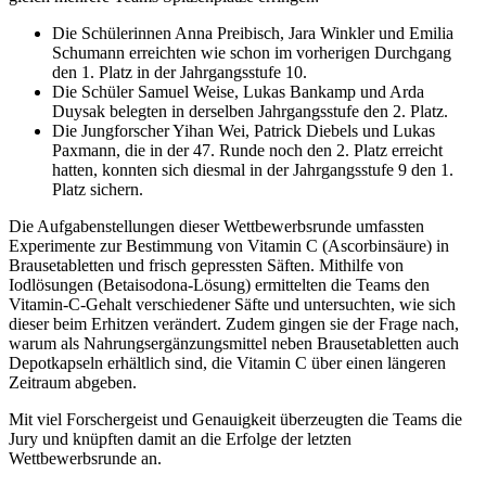
Die Schülerinnen Anna Preibisch, Jara Winkler und Emilia
Schumann erreichten wie schon im vorherigen Durchgang
den 1. Platz in der Jahrgangsstufe 10.
Die Schüler Samuel Weise, Lukas Bankamp und Arda
Duysak belegten in derselben Jahrgangsstufe den 2. Platz.
Die Jungforscher Yihan Wei, Patrick Diebels und Lukas
Paxmann, die in der 47. Runde noch den 2. Platz erreicht
hatten, konnten sich diesmal in der Jahrgangsstufe 9 den 1.
Platz sichern.
Die Aufgabenstellungen dieser Wettbewerbsrunde umfassten
Experimente zur Bestimmung von Vitamin C (Ascorbinsäure) in
Brausetabletten und frisch gepressten Säften. Mithilfe von
Iodlösungen (Betaisodona-Lösung) ermittelten die Teams den
Vitamin-C-Gehalt verschiedener Säfte und untersuchten, wie sich
dieser beim Erhitzen verändert. Zudem gingen sie der Frage nach,
warum als Nahrungsergänzungsmittel neben Brausetabletten auch
Depotkapseln erhältlich sind, die Vitamin C über einen längeren
Zeitraum abgeben.
Mit viel Forschergeist und Genauigkeit überzeugten die Teams die
Jury und knüpften damit an die Erfolge der letzten
Wettbewerbsrunde an.