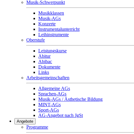
Musik-Schwerpunkt
Musikklassen
Musik-AGs
Konzerte
Instrumentalunterricht
Leihinstrumente
Oberstufe
Leistungskurse
Abitur
Abibac
Dokumente
Links
Arbeitsgemeinschaften
Allgemeine AGs
Sprachen-AGs
Musik-AGs / Ästhetische Bildung
MINT-AGs
Sport-AGs
AG-Angebot nach JgSt
Angebote
Programme