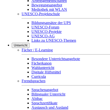
Arbeitsgemeinschaften
Bewegungsangebot
Mediothek mit WLAN
UNESCO-Projektschule
Bildungsansätze der UPS
UNESCO-Forum
UNESCO-Projekte
UNESCO-AG
Links zu UNESCO-Themen
Unterricht
Fächer / E-Learning
Besondere Unterrichtsangebote
Fächerkanon
Wahlunterricht
Digitale Hilfsmittel
Curricula
Fremdsprachen
Sprachenangebot
Bilingualer Unterricht
Abibac
Sprachzertifikate
Austausch und Ausland