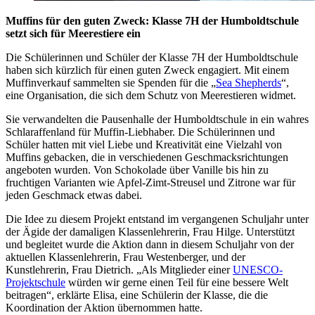
Muffins für den guten Zweck: Klasse 7H der Humboldtschule
setzt sich für Meerestiere ein
Die Schülerinnen und Schüler der Klasse 7H der Humboldtschule
haben sich kürzlich für einen guten Zweck engagiert. Mit einem
Muffinverkauf sammelten sie Spenden für die „
Sea Shepherds
“,
eine Organisation, die sich dem Schutz von Meerestieren widmet.
Sie verwandelten die Pausenhalle der Humboldtschule in ein wahres
Schlaraffenland für Muffin-Liebhaber. Die Schülerinnen und
Schüler hatten mit viel Liebe und Kreativität eine Vielzahl von
Muffins gebacken, die in verschiedenen Geschmacksrichtungen
angeboten wurden. Von Schokolade über Vanille bis hin zu
fruchtigen Varianten wie Apfel-Zimt-Streusel und Zitrone war für
jeden Geschmack etwas dabei.
Die Idee zu diesem Projekt entstand im vergangenen Schuljahr unter
der Ägide der damaligen Klassenlehrerin, Frau Hilge. Unterstützt
und begleitet wurde die Aktion dann in diesem Schuljahr von der
aktuellen Klassenlehrerin, Frau Westenberger, und der
Kunstlehrerin, Frau Dietrich. „Als Mitglieder einer
UNESCO-
Projektschule
würden wir gerne einen Teil für eine bessere Welt
beitragen“, erklärte Elisa, eine Schülerin der Klasse, die die
Koordination der Aktion übernommen hatte.