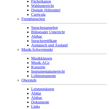
Fächerkanon
Wahlunterricht
Digitale Hilfsmittel
Curricula
Fremdsprachen
Sprachenangebot
Bilingualer Unterricht
Abibac
Sprachzertifikate
Austausch und Ausland
Musik-Schwerpunkt
Musikklassen
Musik-AGs
Konzerte
Instrumentalunterricht
Leihinstrumente
Oberstufe
Leistungskurse
Abitur
Abibac
Dokumente
Links