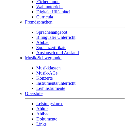
Fächerkanon
Wahlunterricht
Digitale Hilfsmittel
Curricula
Fremdsprachen
Sprachenangebot
Bilingualer Unterricht
Abibac
Sprachzertifikate
Austausch und Ausland
Musik-Schwerpunkt
Musikklassen
Musik-AGs
Konzerte
Instrumentalunterricht
Leihinstrumente
Oberstufe
Leistungskurse
Abitur
Abibac
Dokumente
Links