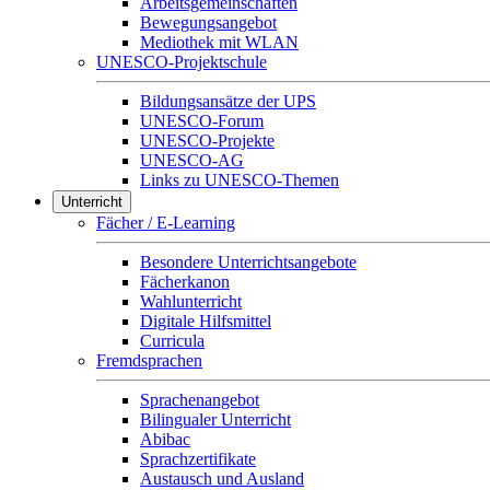
Arbeitsgemeinschaften
Bewegungsangebot
Mediothek mit WLAN
UNESCO-Projektschule
Bildungsansätze der UPS
UNESCO-Forum
UNESCO-Projekte
UNESCO-AG
Links zu UNESCO-Themen
Unterricht
Fächer / E-Learning
Besondere Unterrichtsangebote
Fächerkanon
Wahlunterricht
Digitale Hilfsmittel
Curricula
Fremdsprachen
Sprachenangebot
Bilingualer Unterricht
Abibac
Sprachzertifikate
Austausch und Ausland