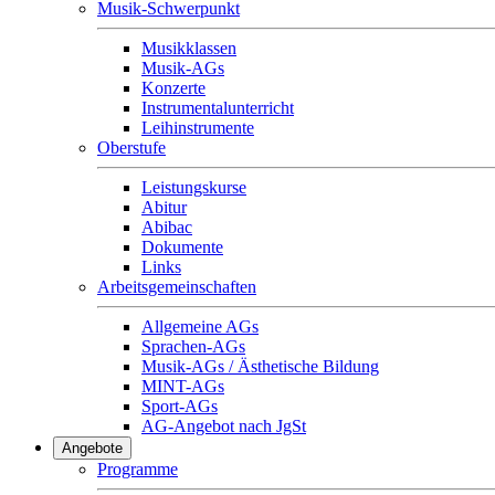
Musik-Schwerpunkt
Musikklassen
Musik-AGs
Konzerte
Instrumentalunterricht
Leihinstrumente
Oberstufe
Leistungskurse
Abitur
Abibac
Dokumente
Links
Arbeitsgemeinschaften
Allgemeine AGs
Sprachen-AGs
Musik-AGs / Ästhetische Bildung
MINT-AGs
Sport-AGs
AG-Angebot nach JgSt
Angebote
Programme