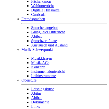
Fächerkanon
Wahlunterricht
Digitale Hilfsmittel
Curricula
Fremdsprachen
Sprachenangebot
Bilingualer Unterricht
Abibac
Sprachzertifikate
Austausch und Ausland
Musik-Schwerpunkt
Musikklassen
Musik-AGs
Konzerte
Instrumentalunterricht
Leihinstrumente
Oberstufe
Leistungskurse
Abitur
Abibac
Dokumente
Links