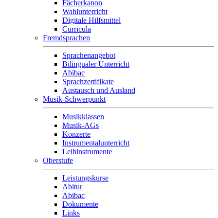
Fächerkanon
Wahlunterricht
Digitale Hilfsmittel
Curricula
Fremdsprachen
Sprachenangebot
Bilingualer Unterricht
Abibac
Sprachzertifikate
Austausch und Ausland
Musik-Schwerpunkt
Musikklassen
Musik-AGs
Konzerte
Instrumentalunterricht
Leihinstrumente
Oberstufe
Leistungskurse
Abitur
Abibac
Dokumente
Links