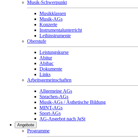
Musik-Schwerpunkt
Musikklassen
Musik-AGs
Konzerte
Instrumentalunterricht
Leihinstrumente
Oberstufe
Leistungskurse
Abitur
Abibac
Dokumente
Links
Arbeitsgemeinschaften
Allgemeine AGs
Sprachen-AGs
Musik-AGs / Ästhetische Bildung
MINT-AGs
Sport-AGs
AG-Angebot nach JgSt
Angebote
Programme