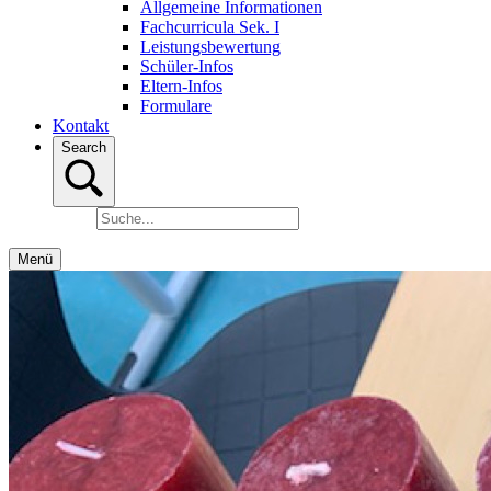
Allgemeine Informationen
Fachcurricula Sek. I
Leistungsbewertung
Schüler-Infos
Eltern-Infos
Formulare
Kontakt
Search
Menü