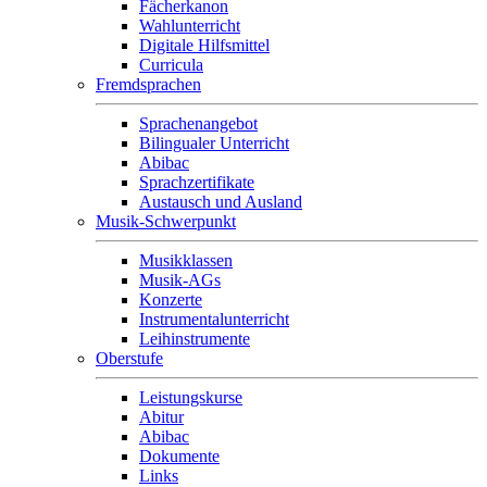
Fächerkanon
Wahlunterricht
Digitale Hilfsmittel
Curricula
Fremdsprachen
Sprachenangebot
Bilingualer Unterricht
Abibac
Sprachzertifikate
Austausch und Ausland
Musik-Schwerpunkt
Musikklassen
Musik-AGs
Konzerte
Instrumentalunterricht
Leihinstrumente
Oberstufe
Leistungskurse
Abitur
Abibac
Dokumente
Links