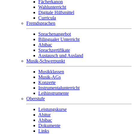
Fächerkanon
Wahlunterricht
Digitale Hilfsmittel
Curricula
Fremdsprachen
Sprachenangebot
Bilingualer Unterricht
Abibac
Sprachzertifikate
Austausch und Ausland
Musik-Schwerpunkt
Musikklassen
Musik-AGs
Konzerte
Instrumentalunterricht
Leihinstrumente
Oberstufe
Leistungskurse
Abitur
Abibac
Dokumente
Links