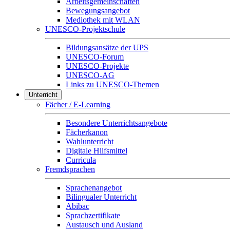
Arbeitsgemeinschaften
Bewegungsangebot
Mediothek mit WLAN
UNESCO-Projektschule
Bildungsansätze der UPS
UNESCO-Forum
UNESCO-Projekte
UNESCO-AG
Links zu UNESCO-Themen
Unterricht
Fächer / E-Learning
Besondere Unterrichtsangebote
Fächerkanon
Wahlunterricht
Digitale Hilfsmittel
Curricula
Fremdsprachen
Sprachenangebot
Bilingualer Unterricht
Abibac
Sprachzertifikate
Austausch und Ausland