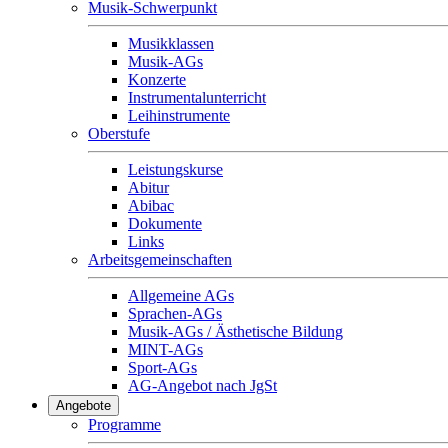
Musik-Schwerpunkt
Musikklassen
Musik-AGs
Konzerte
Instrumentalunterricht
Leihinstrumente
Oberstufe
Leistungskurse
Abitur
Abibac
Dokumente
Links
Arbeitsgemeinschaften
Allgemeine AGs
Sprachen-AGs
Musik-AGs / Ästhetische Bildung
MINT-AGs
Sport-AGs
AG-Angebot nach JgSt
Angebote
Programme