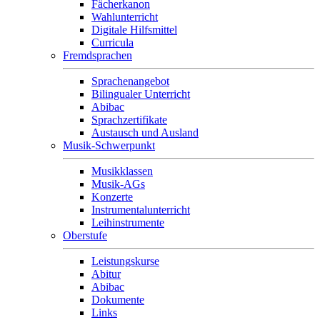
Fächerkanon
Wahlunterricht
Digitale Hilfsmittel
Curricula
Fremdsprachen
Sprachenangebot
Bilingualer Unterricht
Abibac
Sprachzertifikate
Austausch und Ausland
Musik-Schwerpunkt
Musikklassen
Musik-AGs
Konzerte
Instrumentalunterricht
Leihinstrumente
Oberstufe
Leistungskurse
Abitur
Abibac
Dokumente
Links