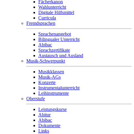
Fächerkanon
Wahlunterricht
Digitale Hilfsmittel
Curricula
Fremdsprachen
Sprachenangebot
Bilingualer Unterricht
Abibac
Sprachzertifikate
Austausch und Ausland
Musik-Schwerpunkt
Musikklassen
Musik-AGs
Konzerte
Instrumentalunterricht
Leihinstrumente
Oberstufe
Leistungskurse
Abitur
Abibac
Dokumente
Links