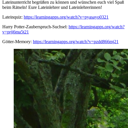
Lateinunterricht begrüßen zu können und wünschen euch viel Spaß
beim Rätseln! Eure Lateinlehrer und Lateinlehrerinnen!
Lateinquiz:
https://learningapps.org/watch?v=pyasayo0321
Harry Potter-Zauberspruch-Suchsel:
https://learningapps.org/watch?
v=prji6ma5t21
Götter-Memory:
https://learningapps.org/watch?v=pzdd866mj21