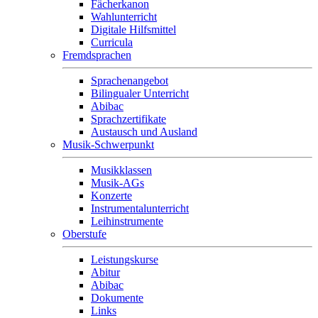
Fächerkanon
Wahlunterricht
Digitale Hilfsmittel
Curricula
Fremdsprachen
Sprachenangebot
Bilingualer Unterricht
Abibac
Sprachzertifikate
Austausch und Ausland
Musik-Schwerpunkt
Musikklassen
Musik-AGs
Konzerte
Instrumentalunterricht
Leihinstrumente
Oberstufe
Leistungskurse
Abitur
Abibac
Dokumente
Links